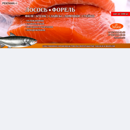
ПРОДАМ:
Мясо краба камчатского 2-я
фаланга, в/у 0,5 кг
28 ИЮЛЯ 12:00
Мясо краба камчатского 2-я фаланга, в\у 0,5 кг.
Производитель Адмирал.
коробка 5 кг .
Александр 8 963 668 77 59