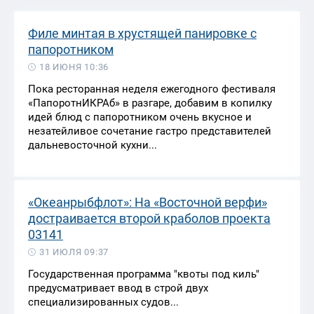
Филе минтая в хрустящей панировке с
папоротником
18 ИЮНЯ 10:36
Пока ресторанная неделя ежегодного фестиваля
«ПапоротнИКРАб» в разгаре, добавим в копилку
идей блюд с папоротником очень вкусное и
незатейливое сочетание гастро представителей
дальневосточной кухни...
«Океанрыбфлот»: На «Восточной верфи»
достраивается второй краболов проекта
03141
31 ИЮЛЯ 09:37
Государственная программа "квоты под киль"
предусматривает ввод в строй двух
специализированных судов...