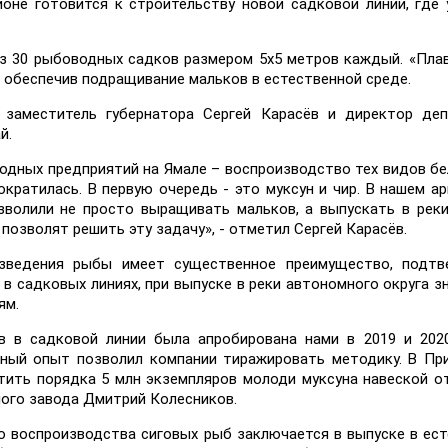
оне готовится к строительству новой садковой линии, где
з 30 рыбоводных садков размером 5x5 метров каждый. «Пла
м обеспечив подращивание мальков в естественной среде.
 заместитель губернатора Сергей Карасёв и директор деп
й.
одных предприятий на Ямале – воспроизводство тех видов б
ократилась. В первую очередь - это муксун и чир. В нашем а
зволили не просто выращивать мальков, а выпускать в рек
озволят решить эту задачу», - отметил Сергей Карасёв.
зведения рыбы имеет существенное преимущество, подтв
в садковых линиях, при выпуске в реки автономного округа з
ям.
в в садковой линии была апробирована нами в 2019 и 202
нный опыт позволил компании тиражировать методику. В Пр
тить порядка 5 млн экземпляров молоди муксуна навеской от
ного завода Дмитрий Колесников.
о воспроизводства сиговых рыб заключается в выпуске в ес