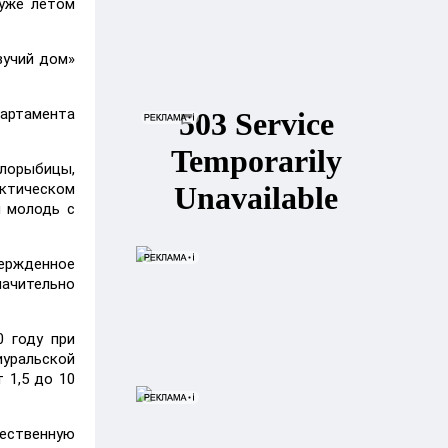
 уже летом
вучий дом»
артамента
елорыбицы,
рктическом
и молодь с
ержденное
начительно
0 году при
иуральской
 1,5 до 10
тественную