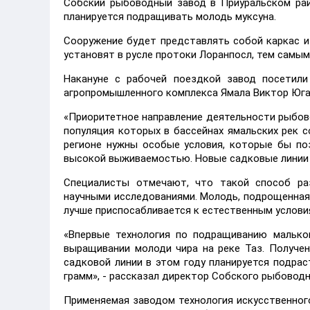
Собский рыбоводный завод в Приуральском рай
планируется подращивать молодь муксуна.
Сооружение будет представлять собой каркас и
установят в русле протоки Лоранпосл, тем самы
Накануне с рабочей поездкой завод посетили
агропромышленного комплекса Ямала Виктор Юга
«Приоритетное направление деятельности рыбов
популяция которых в бассейнах ямальских рек с
регионе нужны особые условия, которые бы по
высокой выживаемостью. Новые садковые линии п
Специалисты отмечают, что такой способ ра
научными исследованиями. Молодь, подрощенная 
лучше приспосабливается к естественным услови
«Впервые технология по подращиванию малько
выращивании молоди чира на реке Таз. Получе
садковой линии в этом году планируется подрас
грамм», - рассказал директор Собского рыбовод
Применяемая заводом технология искусственног