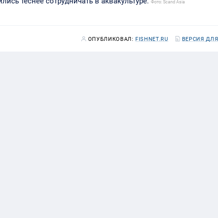
лись теснее сотрудничать в аквакультуре.
Фото: Scand Asia
ОПУБЛИКОВАЛ:
FISHNET.RU
ВЕРСИЯ ДЛЯ
ся получаем, а что норвежцы нам из Вьетнама пришлют?))
ения усилий? норвежцы работают в холодной воде, а вьетнам