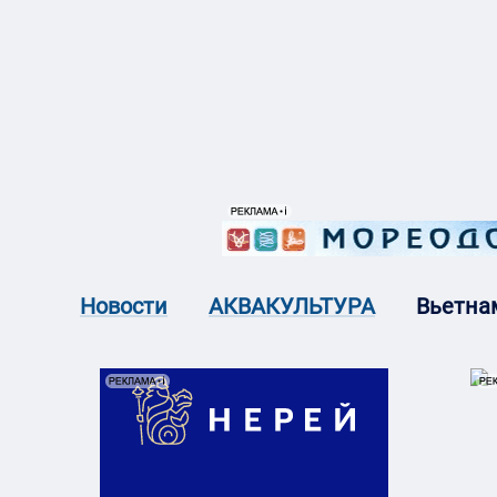
{{ITEM.TITLE}}
{{ITEM.TITLE}
Вьетнам
Новости
АКВАКУЛЬТУРА