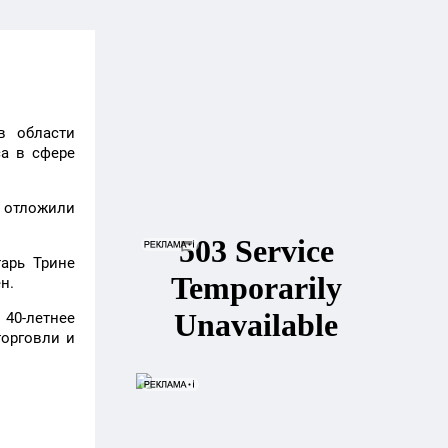
в области
са в сфере
у отложили
арь Трине
н.
40-летнее
торговли и