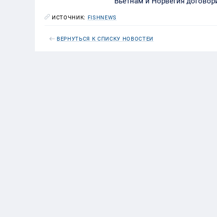
Вьетнам и Норвегия договори
ИСТОЧНИК:
FISHNEWS
ВЕРНУТЬСЯ К СПИСКУ НОВОСТЕЙ
Из Чили уже норвежского лосо
Борис
25 МАЯ 2021
15:54
интересно, в чем смысл объед
теплой.