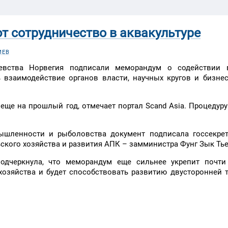
т сотрудничество в аквакультуре
ИЕВ
евства Норвегия подписали меморандум о содействии 
ь взаимодействие органов власти, научных кругов и бизне
ще на прошлый год, отмечает портал Scand Asia. Процедур
ышленности и рыболовства документ подписала госсекрет
ского хозяйства и развития АПК – замминистра Фунг Зык Тье
одчеркнула, что меморандум еще сильнее укрепит почти 
хозяйства и будет способствовать развитию двусторонней 