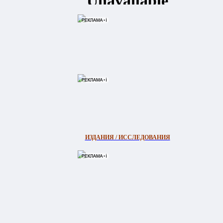
 и
ьзуются
о
ИЗДАНИЯ / ИССЛЕДОВАНИЯ
ы и
ано или