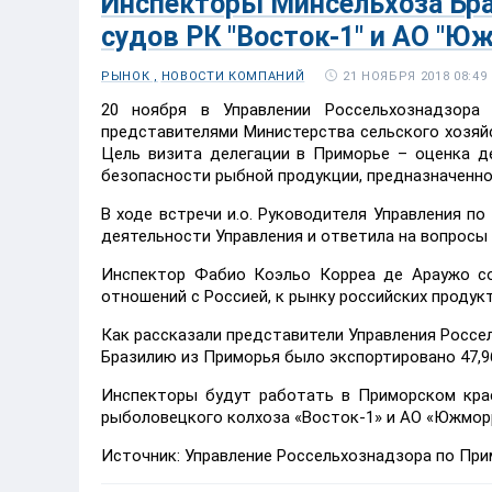
Инспекторы Минсельхоза Бр
судов РК "Восток-1" и АО "
21 НОЯБРЯ 2018 08:49
РЫНОК ,
НОВОСТИ КОМПАНИЙ
20 ноября в Управлении Россельхознадзора
представителями Министерства сельского хозяй
Цель визита делегации в Приморье – оценка д
безопасности рыбной продукции, предназначенно
В ходе встречи и.о. Руководителя Управления п
деятельности Управления и ответила на вопросы
Инспектор Фабио Коэльо Корреа де Араужо со
отношений с Россией, к рынку российских продук
Как рассказали представители Управления Россел
Бразилию из Приморья было экспортировано 47,
Инспекторы будут работать в Приморском крае
рыболовецкого колхоза «Восток-1» и АО «Южмо
Источник: Управление Россельхознадзора по При