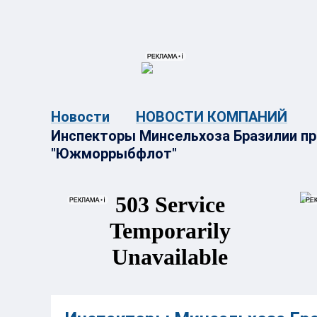
{{ITEM.TITLE}}
{{ITEM.TITLE}
Новости
НОВОСТИ КОМПАНИЙ
Инспекторы Минсельхоза Бразилии пр
"Южморрыбфлот"