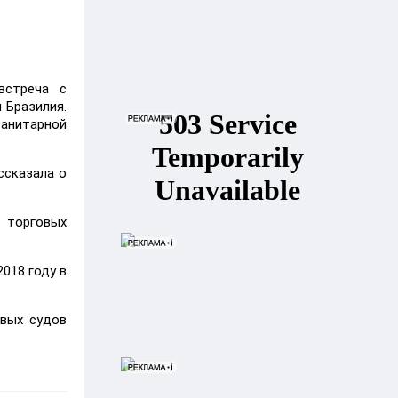
встреча с
 Бразилия.
санитарной
ссказала о
 торговых
018 году в
овых судов