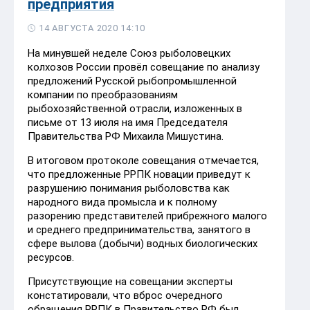
предприятия
14 АВГУСТА 2020 14:10
На минувшей неделе Союз рыболовецких
колхозов России провёл совещание по анализу
предложений Русской рыбопромышленной
компании по преобразованиям
рыбохозяйственной отрасли, изложенных в
письме от 13 июля на имя Председателя
Правительства РФ Михаила Мишустина.
В итоговом протоколе совещания отмечается,
что предложенные РРПК новации приведут к
разрушению понимания рыболовства как
народного вида промысла и к полному
разорению представителей прибрежного малого
и среднего предпринимательства, занятого в
сфере вылова (добычи) водных биологических
ресурсов.
Присутствующие на совещании эксперты
констатировали, что вброс очередного
обращения РРПК в Правительство РФ был