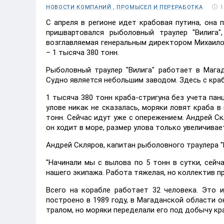
1
НОВОСТИ КОМПАНИЙ ,
ПРОМЫСЕЛ И ПЕРЕРАБОТКА
С апреля в регионе идет крабовая путина, она
пришвартовался рыболовный траулер "Вилига"
возглавляемая генеральным директором Михаило
– 1 тысяча 380 тонн.
Рыболовный траулер "Вилига" работает в Мага
Судно является небольшим заводом. Здесь с краб
1 тысяча 380 тонн краба-стригуна без учета пан
улове никак не сказалась, моряки ловят краба в
тонн. Сейчас идут уже с опережением. Андрей Ск
он ходит в море, размер улова только увеличивае
Андрей Скляров, капитан рыболовного траулера "
"Начинали мы с вылова по 5 тонн в сутки, сейч
нашего экипажа. Работа тяжелая, но коллектив п
Всего на корабле работает 32 человека. Это и
построено в 1989 году, в Магаданской области о
тралом, но моряки переделали его под добычу кр