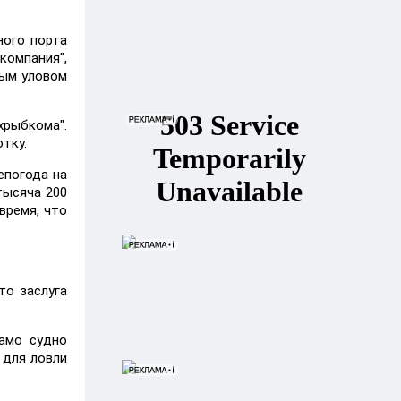
ного порта
омпания",
ным уловом
хрыбкома".
тку.
епогода на
тысяча 200
время, что
то заслуга
Само судно
 для ловли