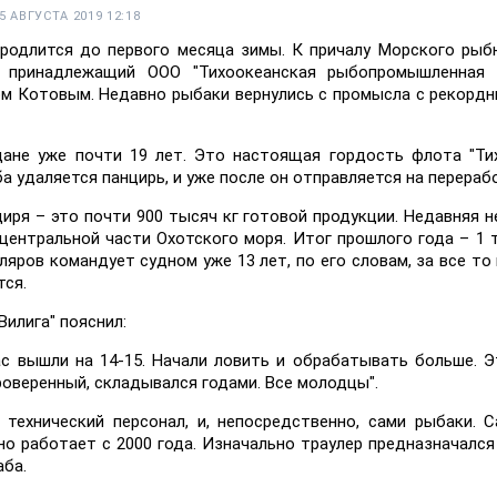
5 АВГУСТА 2019 12:18
 продлится до первого месяца зимы. К причалу Морского рыб
, принадлежащий ООО "Тихоокеанская рыбопромышленная к
м Котовым. Недавно рыбаки вернулись с промысла с рекорд
дане уже почти 19 лет. Это настоящая гордость флота "Ти
а удаляется панцирь, и уже после он отправляется на перерабо
циря – это почти 900 тысяч кг готовой продукции. Недавняя н
 центральной части Охотского моря. Итог прошлого года – 1 
ляров командует судном уже 13 лет, по его словам, за все то 
тся.
Вилига" пояснил:
ас вышли на 14-15. Начали ловить и обрабатывать больше. Э
роверенный, складывался годами. Все молодцы".
 технический персонал, и, непосредственно, сами рыбаки. 
но работает с 2000 года. Изначально траулер предназначался
аба.