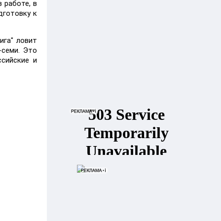
 работе, в
дготовку к
ига" ловит
-семи. Это
ссийские и