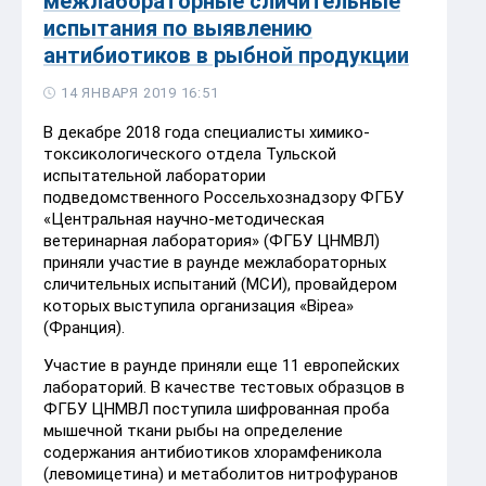
межлабораторные сличительные
испытания по выявлению
антибиотиков в рыбной продукции
14 ЯНВАРЯ 2019 16:51
В декабре 2018 года специалисты химико-
токсикологического отдела Тульской
испытательной лаборатории
подведомственного Россельхознадзору ФГБУ
«Центральная научно-методическая
ветеринарная лаборатория» (ФГБУ ЦНМВЛ)
приняли участие в раунде межлабораторных
сличительных испытаний (МСИ), провайдером
которых выступила организация «Bipea»
(Франция).
Участие в раунде приняли еще 11 европейских
лабораторий. В качестве тестовых образцов в
ФГБУ ЦНМВЛ поступила шифрованная проба
мышечной ткани рыбы на определение
содержания антибиотиков хлорамфеникола
(левомицетина) и метаболитов нитрофуранов