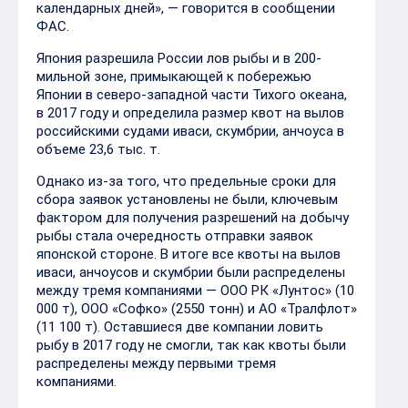
календарных дней», — говорится в сообщении
ФАС.
Япония разрешила России лов рыбы и в 200-
мильной зоне, примыкающей к побережью
Японии в северо-западной части Тихого океана,
в 2017 году и определила размер квот на вылов
российскими судами иваси, скумбрии, анчоуса в
объеме 23,6 тыс. т.
Однако из-за того, что предельные сроки для
сбора заявок установлены не были, ключевым
фактором для получения разрешений на добычу
рыбы стала очередность отправки заявок
японской стороне. В итоге все квоты на вылов
иваси, анчоусов и скумбрии были распределены
между тремя компаниями — ООО РК «Лунтос» (10
000 т), ООО «Софко» (2550 тонн) и АО «Тралфлот»
(11 100 т). Оставшиеся две компании ловить
рыбу в 2017 году не смогли, так как квоты были
распределены между первыми тремя
компаниями.