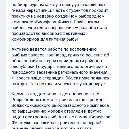
по биоресурсам каждую весну устанавливают
гнезда нерестилищ, часть студентов проходит
практику на недавно созданном рыбоводном
комплексе «Биосфера-Фиш» в Лаишевском
районе. Еще одно направление — разработка и
производство высокоэффективных
комбикормов для питания рыбы.
Активно ведется работа по восполнению
рыбных запасов: год назад принято решение об
образовании на территории девяти районов
республики Государственного зоологического
природного заказника регионального значения
«Нерестилище стерляди». Объект уже появился
на карте Татарстана и успешно функционирует.
Кроме того, достигнута договоренность с
Росрыболовством о строительстве в регионе
Волжско-Камского рыборазводного комплекса
по выращиванию молоди стерляди и других
видов осетровых рыб. А та же самая «Биосфера-
Фиш» уже завершила строительство первой
очереди своего завода, который готов