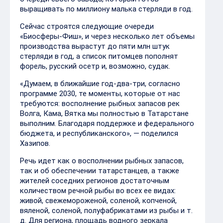
выращивать по миллиону малька стерляди в год.
Сейчас строятся следующие очереди
«Биосферы-Фиш», и через несколько лет объемы
производства вырастут до пяти млн штук
стерляди в год, а список питомцев пополнят
форель, русский осетр и, возможно, судак.
«Думаем, в ближайшие год-два-три, согласно
программе 2030, те моменты, которые от нас
требуются: восполнение рыбных запасов рек
Волга, Кама, Вятка мы полностью в Татарстане
выполним. Благодаря поддержке и федерального
бюджета, и республиканского», — поделился
Хазипов.
Речь идет как о восполнении рыбных запасов,
так и об обеспечении татарстанцев, а также
жителей соседних регионов достаточным
количеством речной рыбы во всех ее видах:
живой, свежемороженой, соленой, копченой,
вяленой, соленой, полуфабрикатами из рыбы и т.
д. Для региона, площадь водного зеркала