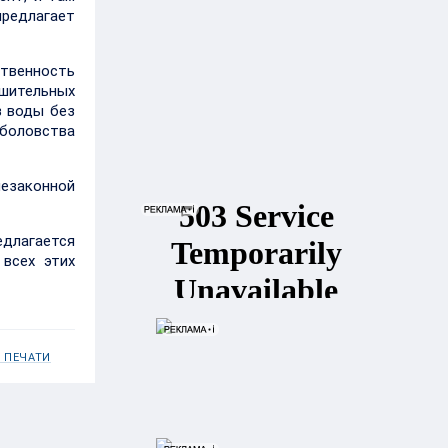
предлагает
ственность
ешительных
з воды без
ыболовства
незаконной
длагается
всех этих
 ПЕЧАТИ