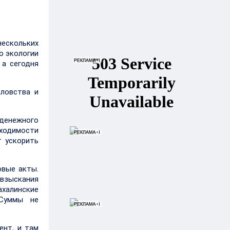
ескольких
о экологии
 а сегодня
ловства и
денежного
ходимости
т ускорить
овые акты.
 взыскания
ахалинские
 Суммы не
ент, и там