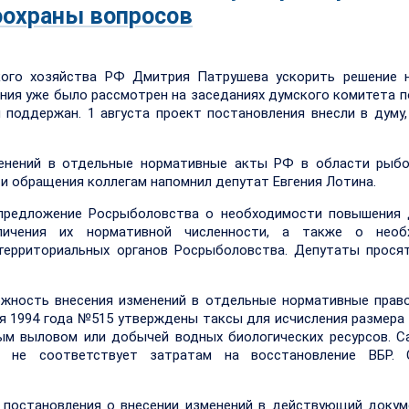
оохраны вопросов
кого хозяйства РФ Дмитрия Патрушева ускорить решение н
ния уже было рассмотрен на заседаниях думского комитета п
 поддержан. 1 августа проект постановления внесли в думу,
менений в отдельные нормативные акты РФ в области рыбо
ти обращения коллегам напомнил депутат Евгения Лотина.
 предложение Росрыболовства о необходимости повышения 
личения их нормативной численности, а также о необ
территориальных органов Росрыболовства. Депутаты прося
ожность внесения изменений в отдельные нормативные прав
ая 1994 года №515 утверждены таксы для исчисления размера
ым выловом или добычей водных биологических ресурсов. С
 не соответствует затратам на восстановление ВБР.
 постановления о внесении изменений в действующий докум