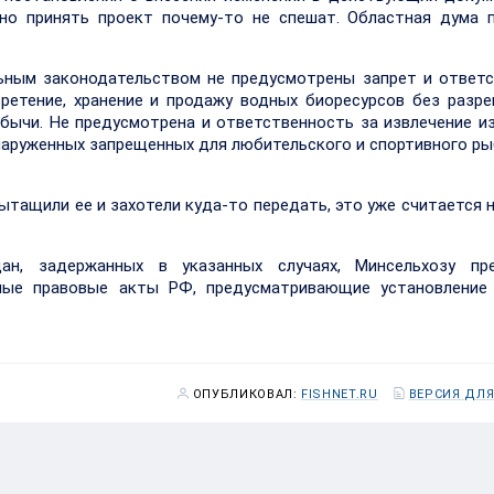
 но принять проект почему-то не спешат. Областная дума 
льным законодательством не предусмотрены запрет и ответ
бретение, хранение и продажу водных биоресурсов без разр
ычи. Не предусмотрена и ответственность за извлечение и
наруженных запрещенных для любительского и спортивного р
ытащили ее и захотели куда-то передать, это уже считается 
ан, задержанных в указанных случаях, Минсельхозу пре
ные правовые акты РФ, предусматривающие установление 
ОПУБЛИКОВАЛ:
FISHNET.RU
ВЕРСИЯ ДЛЯ