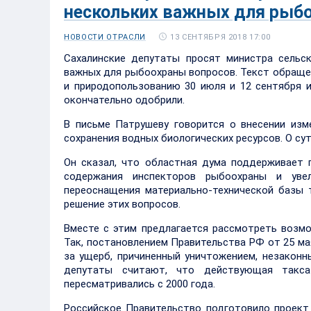
нескольких важных для рыб
13 СЕНТЯБРЯ 2018 17:00
НОВОСТИ ОТРАСЛИ
Сахалинские депутаты просят министра сельс
важных для рыбоохраны вопросов. Текст обраще
и природопользованию 30 июля и 12 сентября и
окончательно одобрили.
В письме Патрушеву говорится о внесении из
сохранения водных биологических ресурсов. О су
Он сказал, что областная дума поддерживает
содержания инспекторов рыбоохраны и уве
переоснащения материально-технической базы 
решение этих вопросов.
Вместе с этим предлагается рассмотреть возм
Так, постановлением Правительства РФ от 25 м
за ущерб, причиненный уничтожением, незаконн
депутаты считают, что действующая такса
пересматривались с 2000 года.
Российское Правительство подготовило проект