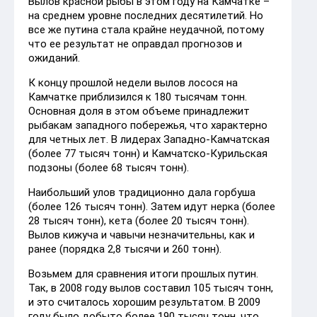
Вылов красной рыбы в этом году на Камчатке –
на среднем уровне последних десятилетий. Но
все же путина стала крайне неудачной, потому
что ее результат не оправдал прогнозов и
ожиданий.
К концу прошлой недели вылов лосося на
Камчатке приблизился к 180 тысячам тонн.
Основная доля в этом объеме принадлежит
рыбакам западного побережья, что характерно
для четных лет. В лидерах Западно-Камчатская
(более 77 тысяч тонн) и Камчатско-Курильская
подзоны (более 68 тысяч тонн).
Наибольший улов традиционно дала горбуша
(более 126 тысяч тонн). Затем идут нерка (более
28 тысяч тонн), кета (более 20 тысяч тонн).
Вылов кижуча и чавычи незначительны, как и
ранее (порядка 2,8 тысячи и 260 тонн).
Возьмем для сравнения итоги прошлых путин.
Так, в 2008 году вылов составил 105 тысяч тонн,
и это считалось хорошим результатом. В 2009
году было добыто более 190 тысяч тонн, что