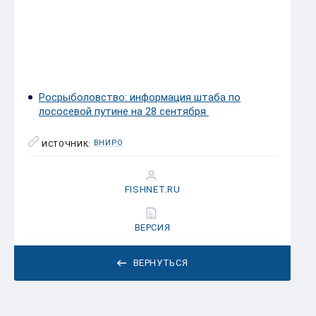
Примечание: * — для горбуши данные за 2018 год, для 
Росрыболовство: информация штаба по
лососевой путине на 28 сентября
ВНИРО
ИСТОЧНИК:
FISHNET.RU
ВЕРСИЯ
ВЕРНУТЬСЯ