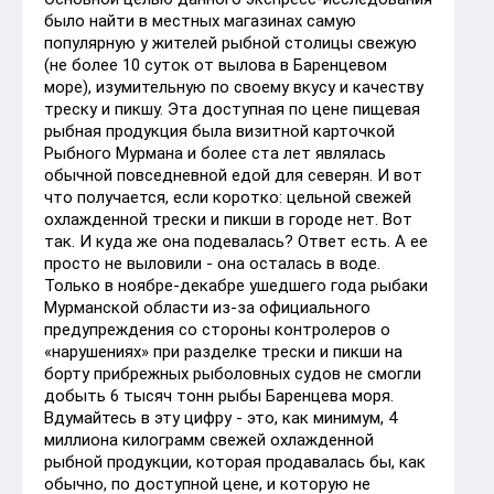
было найти в местных магазинах самую
популярную у жителей рыбной столицы свежую
(не более 10 суток от вылова в Баренцевом
море), изумительную по своему вкусу и качеству
треску и пикшу. Эта доступная по цене пищевая
рыбная продукция была визитной карточкой
Рыбного Мурмана и более ста лет являлась
обычной повседневной едой для северян. И вот
что получается, если коротко: цельной свежей
охлажденной трески и пикши в городе нет. Вот
так. И куда же она подевалась? Ответ есть. А ее
просто не выловили - она осталась в воде.
Только в ноябре-декабре ушедшего года рыбаки
Мурманской области из-за официального
предупреждения со стороны контролеров о
«нарушениях» при разделке трески и пикши на
борту прибрежных рыболовных судов не смогли
добыть 6 тысяч тонн рыбы Баренцева моря.
Вдумайтесь в эту цифру - это, как минимум, 4
миллиона килограмм свежей охлажденной
рыбной продукции, которая продавалась бы, как
обычно, по доступной цене, и которую не