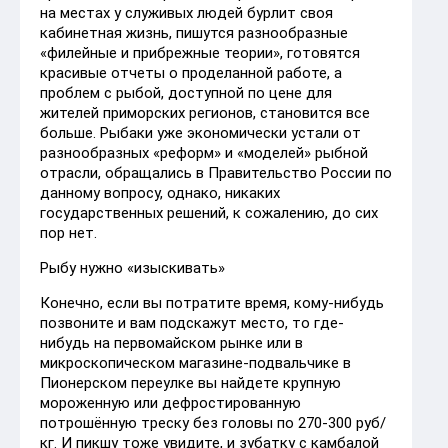
на местах у служивых людей бурлит своя
кабинетная жизнь, пишутся разнообразные
«филейные и прибрежные теории», готовятся
красивые отчеты о проделанной работе, а
проблем с рыбой, доступной по цене для
жителей приморских регионов, становится все
больше. Рыбаки уже экономически устали от
разнообразных «реформ» и «моделей» рыбной
отрасли, обращались в Правительство России по
данному вопросу, однако, никаких
государственных решений, к сожалению, до сих
пор нет.
Рыбу нужно «изыскивать»
Конечно, если вы потратите время, кому-нибудь
позвоните и вам подскажут место, то где-
нибудь на первомайском рынке или в
микроскопическом магазине-подвальчике в
Пионерском переулке вы найдете крупную
мороженную или дефростированную
потрошённую треску без головы по 270-300 руб/
кг. И пикшу тоже увидите, и зубатку с камбалой