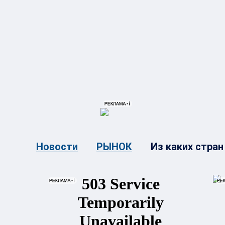
{{ITEM.TITLE}}
{{ITEM.TITLE}
Из каких стран
Новости
РЫНОК