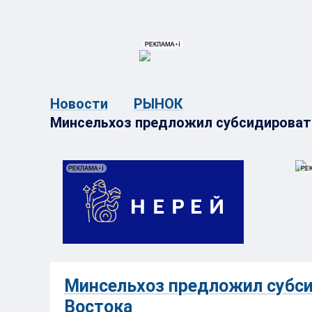
{{ITEM.TITLE}}
{{ITEM.TITLE}
Новости
РЫНОК
Минсельхоз предложил субсидировать
Минсельхоз предложил субси
Востока