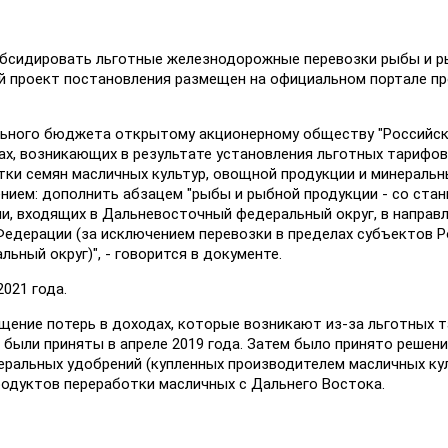
субсидировать льготные железнодорожные перевозки рыбы и 
й проект постановления размещен на официальном портале п
ального бюджета открытому акционерному обществу "Российс
ах, возникающих в результате установления льготных тарифов
тки семян масличных культур, овощной продукции и минеральн
нием: дополнить абзацем "рыбы и рыбной продукции - со стан
, входящих в Дальневосточный федеральный округ, в направ
едерации (за исключением перевозки в пределах субъектов 
ный округ)", - говорится в документе.
021 года.
ение потерь в доходах, которые возникают из-за льготных 
, были приняты в апреле 2019 года. Затем было принято решени
еральных удобрений (купленных производителем масличных кул
родуктов переработки масличных с Дальнего Востока.