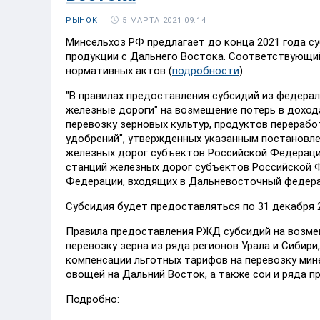
5 МАРТА 2021 09:14
РЫНОК
Минсельхоз РФ предлагает до конца 2021 года 
продукции с Дальнего Востока. Соответствующи
нормативных актов (
подробности
).
"В правилах предоставления субсидий из федер
железные дороги" на возмещение потерь в доход
перевозку зерновых культур, продуктов перерабо
удобрений", утвержденных указанным постановле
железных дорог субъектов Российской Федерации
станций железных дорог субъектов Российской Ф
Федерации, входящих в Дальневосточный федераль
Субсидия будет предоставляться по 31 декабря 2
Правила предоставления РЖД субсидий на возмещ
перевозку зерна из ряда регионов Урала и Сибири
компенсации льготных тарифов на перевозку мин
овощей на Дальний Восток, а также сои и ряда п
Подробно: