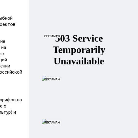
рыбной
роектов
кие
 на
ых
ций
лении
Российской
тарифов на
е о
ьтур) и