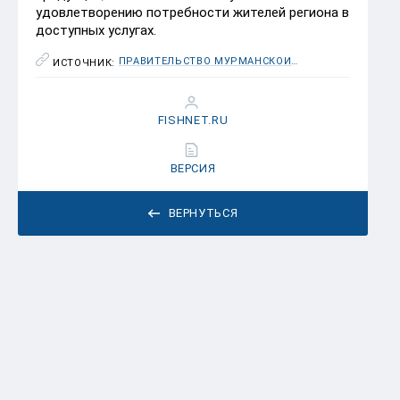
удовлетворению потребности жителей региона в
доступных услугах.
ПРАВИТЕЛЬСТВО МУРМАНСКОЙ ОБЛАСТИ
ИСТОЧНИК:
FISHNET.RU
ВЕРСИЯ
ВЕРНУТЬСЯ
Осипов Максим Игоревич
17 СЕНТЯБРЯ 2020 22:13
Очереди за рыбой - позор рыбного
города.