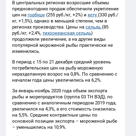
В центральных регионах возросшие объемы
предновогодних продаж обеспечили укрепление
цен на
горбушу
(255 руб./кг, +2%) и
кету
(330 руб./
кг, +1,5%), однако в меньшей степени, чем в
регионах производства. Цены на
сельдь
(85
руб./кг, +2,4%,
тихоокеанская сельдь
)
продолжили увеличение, а на другие виды
популярной мороженой рыбы практически не
изменились.
В период с 15 по 21 декабря средний уровень
потребительских цен на рыбу мороженую
неразделанную возрос на 0,8%. По сравнению с
началом года цены увеличились на 6,2%.
За январь-ноябрь 2020 года объем экспорта
рыбы и морепродуктов (группа 03 ТН ВЭД), по
сравнению с аналогичным периодом 2019 года,
увеличился на 4,3%, а его стоимость снизилась
на 5,5%. Средние контрактные цены по
основной позиции экспорта – мороженой рыбе
– уменьшились на 10,9%.