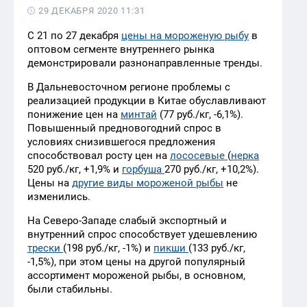
29 ДЕКАБРЯ 2020 11:31
С 21 по 27 декабря
цены на мороженую рыбу
в
оптовом сегменте внутреннего рынка
демонстрировали разнонаправленные тренды.
В Дальневосточном регионе проблемы с
реализацией продукции в Китае обуславливают
понижение цен на
минтай
(77 руб./кг, -6,1%).
Повышенный предновогодний спрос в
условиях снизившегося предложения
способствовал росту цен на
лососевые
(
нерка
520 руб./кг, +1,9% и
горбуша
270 руб./кг, +10,2%).
Цены на
другие виды мороженой рыбы
не
изменились.
На Северо-Западе слабый экспортный и
внутренний спрос способствует удешевлению
трески
(198 руб./кг, -1%) и
пикши
(133 руб./кг,
-1,5%), при этом цены на другой популярный
ассортимент мороженой рыбы, в основном,
были стабильны.