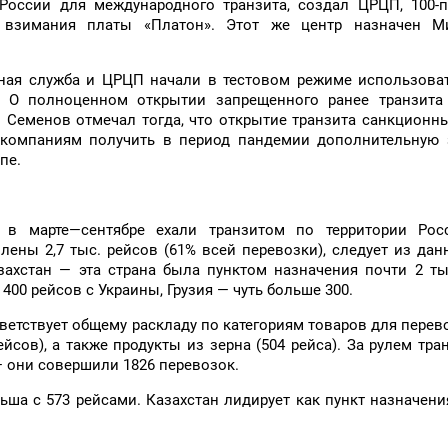
 России для международного транзита, создал ЦРЦП, 100-
ы взимания платы «Платон». Этот же центр назначен М
нная служба и ЦРЦП начали в тестовом режиме использова
. О полноценном открытии запрещенного ранее транзита
 Семенов отмечал тогда, что открытие транзита санкционн
компаниям получить в период пандемии дополнительную з
пе.
 в марте—сентябре ехали транзитом по территории Рос
ены 2,7 тыс. рейсов (61% всей перевозки), следует из да
ахстан — эта страна была пунктом назначения почти 2 ты
00 рейсов с Украины, Грузия — чуть больше 300.
ветствует общему раскладу по категориям товаров для перев
йсов), а также продукты из зерна (504 рейса). За рулем тра
— они совершили 1826 перевозок.
ьша с 573 рейсами. Казахстан лидирует как пункт назначени