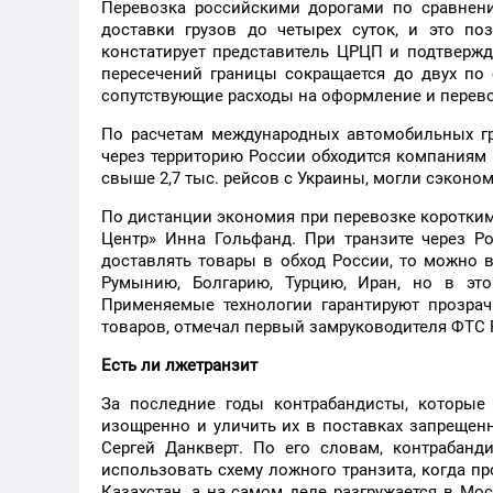
Перевозка российскими дорогами по сравнен
доставки грузов до четырех суток, и это по
констатирует представитель ЦРЦП и подтвержд
пересечений границы сокращается до двух по
сопутствующие расходы на оформление и перевод
По расчетам международных автомобильных гр
через территорию России обходится компаниям 
свыше 2,7 тыс. рейсов с Украины, могли сэконом
По дистанции экономия при перевозке коротким
Центр» Инна Гольфанд. При транзите через Р
доставлять товары в обход России, то можно 
Румынию, Болгарию, Турцию, Иран, но в это
Применяемые технологии гарантируют прозрач
товаров, отмечал первый замруководителя ФТС
Есть ли лжетранзит
За последние годы контрабандисты, которые
изощренно и уличить их в поставках запрещен
Сергей Данкверт. По его словам, контрабанд
использовать схему ложного транзита, когда п
Казахстан, а на самом деле разгружается в М