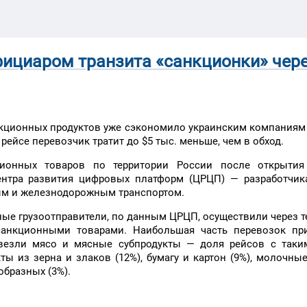
фициаром транзита «санкционки» чер
нкционных продуктов уже сэкономило украинским компаниям
рейсе перевозчик тратит до $5 тыс. меньше, чем в обход.
ионных товаров по территории России после открытия 
нтра развития цифровых платформ (ЦРЦП) — разработчик
ым и железнодорожным транспортом.
дные грузоотправители, по данным ЦРЦП, осуществили через 
 санкционными товарами. Наибольшая часть перевозок пр
 везли мясо и мясные субпродукты — доля рейсов с таки
ты из зерна и злаков (12%), бумагу и картон (9%), молочны
ообразных (3%).