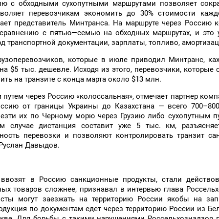
ию с обходными сухопутными маршрутами позволяет сокра
зволяет перевозчикам экономить до 30% стоимости каждо
ает представитель Минтранса. На маршруте через Россию 
 сравнению с пятью—семью на обходных маршрутах, и это 
 транспортной документации, зарплаты, топливо, амортизаци
узоперевозчиков, которые в июле приводил Минтранс, ка
на $5 тыс. дешевле. Исходя из этого, перевозчики, которые
ить на транзите с конца марта около $13 млн.
 путем через Россию «колоссальная», отмечает партнер ком
оссию от границы Украины до Казахстана — всего 700–800
везти их по Черному морю через Грузию либо сухопутным п
м случае дистанция составит уже 5 тыс. км, разъясняет
ность перевозки и позволяют контролировать транзит са
 Руслан Давыдов.
 ввозят в Россию санкционные продукты, стали действов
ных товаров сложнее, признавал в интервью глава Россель
исты могут заезжать на территорию России якобы на зап
родукция по документам едет через территорию России из Бе
оскве. Для борьбы с такими нарушениями Россельхознадзор