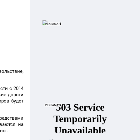
вольствие,
сти с 2014
кие дороги
аров будет
редствами
ваются на
оны.