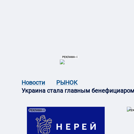
{{ITEM.TITLE}}
{{ITEM.TITLE
Новости
РЫНОК
Украина стала главным бенефициаром