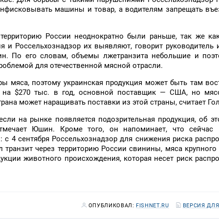
онфисковывать машины и товар, а водителям запрещать въе
 территорию России неоднократно были раньше, так же ка
ня и Россельхознадзор их выявляют, говорит руководитель
н. По его словам, объемы лжетранзита небольшие и поэт
 проблемой для отечественной мясной отрасли.
ы мяса, поэтому украинская продукция может быть там вос
 на $270 тыс. в год, основной поставщик — США, но мясо
трана может наращивать поставки из этой страны, считает Го
если на рынке появляется подозрительная продукция, об э
тмечает Юшин. Кроме того, он напоминает, что сейчас 
 с 4 сентября Россельхознадзор для снижения риска распр
 транзит через территорию России свинины, мяса крупного
одукции животного происхождения, которая несет риск распр
ОПУБЛИКОВАЛ:
FISHNET.RU
ВЕРСИЯ ДЛЯ