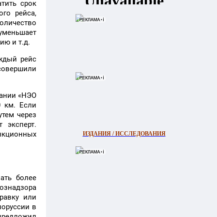
тить срок
го рейса,
количество
уменьшает
ю и т.д.
ждый рейс
 совершили
пании «НЭО
 км. Если
утем через
 эксперт.
нкционных
ИЗДАНИЯ / ИССЛЕДОВАНИЯ
ать более
хознадзора
равку или
лоруссии в
 предложил