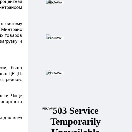
процентная
интрансом
ть систему
 Минтранс
ых товаров
агрузку и
сии, было
нных ЦРЦП.
с. рейсов.
озки. Чаще
нспортного
я для всех