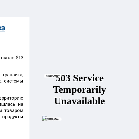
ез
 около $13
транзита,
а системы
территорию
ишлась на
м товаром
е продукты