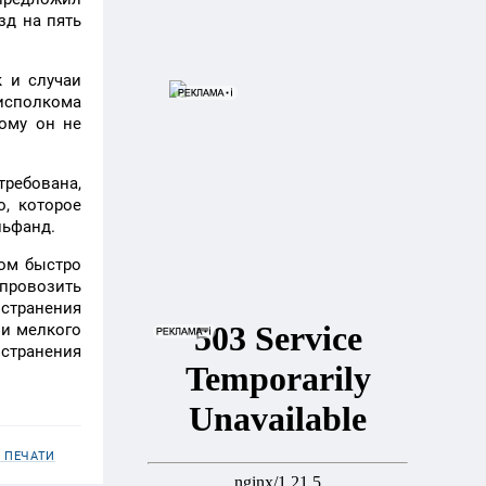
зд на пять
к и случаи
 исполкома
ому он не
требована,
, которое
льфанд.
том быстро
провозить
остранения
 и мелкого
остранения
 ПЕЧАТИ