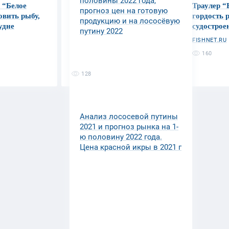
половины 2022 года,
 “Белое
Глава Росрыболовства
Траулер “
прогноз цен на готовую
овить рыбу,
доложил Президенту о
гордость 
продукцию и на лососёвую
удне
результатах работы
судострое
путину 2022
рыбохозяйственного
FISHNET.RU
комплекса
160
FISHNET.RU
128
Анализ лососевой путины
2021 и прогноз рынка на 1-
ю половину 2022 года.
Цена красной икры в 2021 г