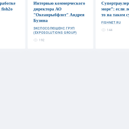
работке
Интервью коммерческого
Супертраулер
fish2o
директора АО
море”: если л
"Океанрыбфлот" Андрея
то на таком с
Бузина
FISHNET.RU
ЭКСПОСОЛЮШЕНС ГРУП
144
(EXPOSOLUTIONS GROUP)
192