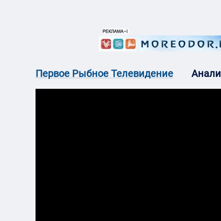
{{ITEM.TITLE}}
{{ITEM.TITLE}
Анали
Первое Рыбное Телевидение