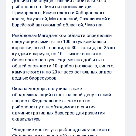
добычи при осуществлении любительского
рыболовства. Лимиты прописали для
Приморского, Камчатского и Хабаровского
краев, Амурской, Магаданской, Сахалинской и
Еврейской автономной областей, Чукотки.
Рыболовам Магаданской области определили
следующие лимиты: по 100 штук камбалы и
корюшки, по 50 - наваги, по 30 - гольца, по 25 шт.
кунджи и хариуса, по 10 - тихоокеанского
белокорого палтуса. Ещё можно добыть в
общей сложности 10 крабов (колючего, синего,
камчатского) и по 20 кг всех остальных видов
водных биоресурсов.
Оксана Бондарь получила также
обнадёживающий ответ на свой депутатский
запрос в Федеральное агентство по
рыболовству о необходимости снятия
административных барьеров для развития
аквакультуры.
“Введение института рыбоводных участков в
Федеральном законе «Об аквакультуре