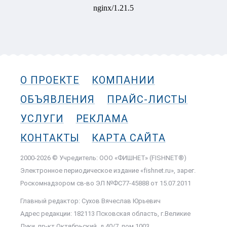
О ПРОЕКТЕ
КОМПАНИИ
ОБЪЯВЛЕНИЯ
ПРАЙС-ЛИСТЫ
УСЛУГИ
РЕКЛАМА
КОНТАКТЫ
КАРТА САЙТА
2000-2026 © Учредитель: ООО «ФИШНЕТ» (FISHNET®)
Электронное периодическое издание «fishnet.ru», зарег.
Роскомнадзором cв-во ЭЛ №ФС77-45888 от 15.07.2011
Главный редактор: Сухов Вячеслав Юрьевич
Адрес редакции: 182113 Псковская область, г.Великие
Луки, пр-кт Октябрьский, д.40/7, пом.1003