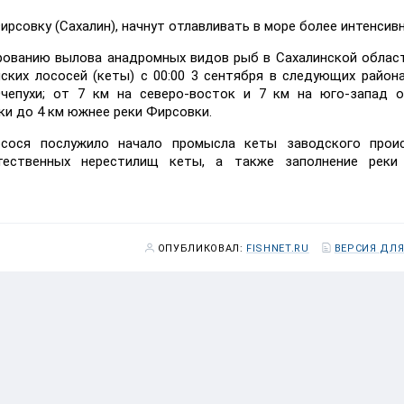
Фирсовку (Сахалин), начнут отлавливать в море более интенсивн
рованию вылова анадромных видов рыб в Сахалинской облас
ских лососей (кеты) с 00:00 3 сентября в следующих района
чепухи; от 7 км на северо-восток и 7 км на юго-запад о
ки до 4 км южнее реки Фирсовки.
сося послужило начало промысла кеты заводского проис
тественных нерестилищ кеты, а также заполнение реки
ОПУБЛИКОВАЛ:
FISHNET.RU
ВЕРСИЯ ДЛЯ