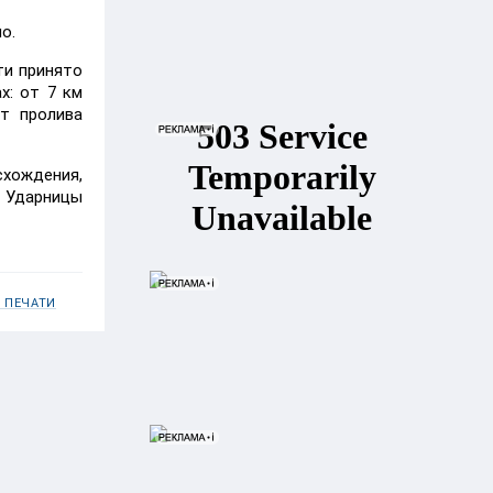
о.
ти принято
х: от 7 км
т пролива
хождения,
 Ударницы
 ПЕЧАТИ