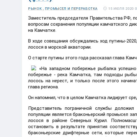
15 ИЮЛЯ 2020 0
РЫНОК ,
ПРОМЫСЕЛ И ПЕРЕРАБОТКА
Заместитель председателя Правительства РФ, п
вопросам сохранения популяции камчатского дик
на Камчатке.
В ходе совещания обсуждались ход путины-2020
лосося в морской акватории.
О старте путины этого года рассказал глава Кам
«На западном побережье рыбалка успешно 
побережье - река Камчатка, там подходы рыбы
лосось на нерест, и только после этого начина
глава региона.
Он напомнил, что в целом Камчатка лидирует ср
Представитель пограничной службы доложил 
популяции является браконьерский промысел за
лосося в районе Северных Курил. Полномасш
остановить в результате принятия соответств
браконьерские дрифтерные сети, которые пер