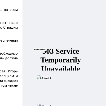
ты на этом
ачит, надо
и. С вашим
беспечения
необходимо
сль должна
рая Игорь
ерецком и
из лидеров
 том числе