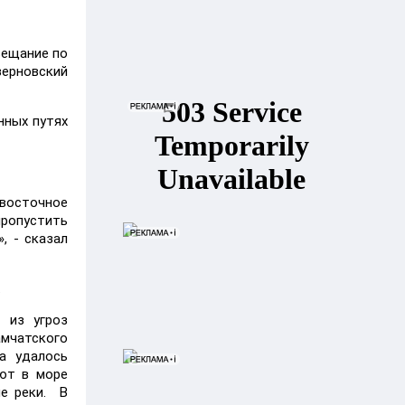
вещание по
зерновский
нных путях
 восточное
пропустить
, - сказал
.
 из угроз
амчатского
а удалось
ают в море
ие реки. В