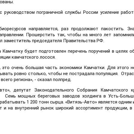
ованы.
с руководством пограничной службы России усиление рабо
биоресурсов направляется, раз продолжают пакостить. Зн
правлении. Прошерстить так, чтобы на много лет запомнил
ил заместитель председателя Правительства РФ.
а Камчатку будет подготовлен перечень поручений в целях о
ляции камчатского лосося.
 это очень большая часть экономики Камчатки. Для этого 
бывать ровно столько, чтобы не пострадала популяция. Отра
всего региона», - сказал полпред.
вто», депутат Законодательного Собрания Камчатского к
. Семь мощных береговых заводов холдинга в Усть-Больш
абатывать 1 200 тонн сырца. «Витязь-Авто» является одним 
т и на внутренний рынок широкий ассортимент продукции, в