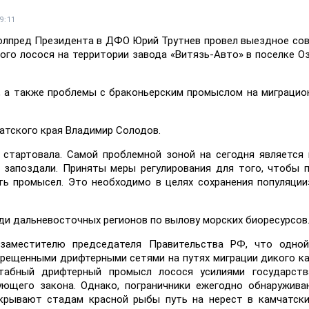
9:11
олпред Президента в ДФО Юрий Трутнев провел выездное со
ого лосося на территории завода «Витязь-Авто» в поселке О
, а также проблемы с браконьерским промыслом на миграцио
чатского края Владимир Солодов.
стартовала. Самой проблемной зоной на сегодня является
 запоздали. Приняты меры регулирования для того, чтобы 
ть промысел. Это необходимо в целях сохранения популяции»
еди дальневосточных регионов по вылову морских биоресурсов
заместителю председателя Правительства РФ, что одной
прещенными дрифтерными сетями на путях миграции дикого к
табный дрифтерный промысл лосося усилиями государств
ующего закона. Однако, пограничники ежегодно обнаружив
екрывают стадам красной рыбы путь на нерест в камчатск