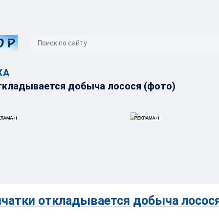
}
КА
ткладывается добыча лосося (фото)
мчатки откладывается добыча лосос