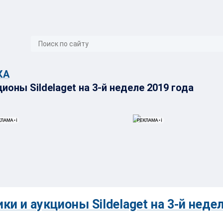
}
КА
оны SiIdelaget на 3-й неделе 2019 года
и и аукционы SiIdelaget на 3-й неде