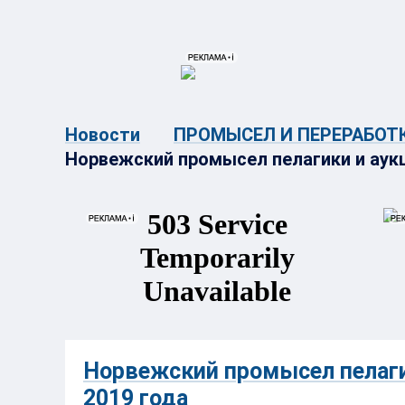
{{ITEM.TITLE}}
{{ITEM.TITLE}
Новости
ПРОМЫСЕЛ И ПЕРЕРАБОТ
Норвежский промысел пелагики и аукци
Норвежский промысел пелагик
2019 года