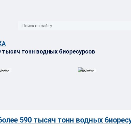
}
КА
 тысяч тонн водных биоресурсов
олее 590 тысяч тонн водных биорес