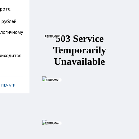
орота
 рублей.
алогичному
риходится
 ПЕЧАТИ