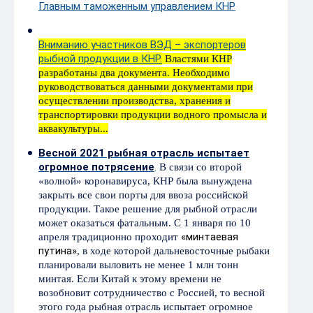
Главным таможенным управлением КНР
Вниманию участников ВЭД – экспортеров
рыбной продукции в КНР.
Властями КНР
разработаны два документа. Необходимо
руководствоваться данными документами при
осуществлении производства, хранения и
транспортировки продукции водного промысла и
аквакультуры...
Весной 2021 рыбная отрасль испытает
огромное потрясение
.
В связи со второй
«волной» коронавируса, КНР была вынуждена
закрыть все свои порты для ввоза российской
продукции. Такое решение для рыбной отрасли
может оказаться фатальным. С 1 января по 10
«минтаевая
апреля традиционно проходит
путина»
, в ходе которой дальневосточные рыбаки
планировали выловить не менее 1 млн тонн
минтая. Если Китай к этому времени не
возобновит сотрудничество с Россией, то весной
этого года рыбная отрасль испытает огромное