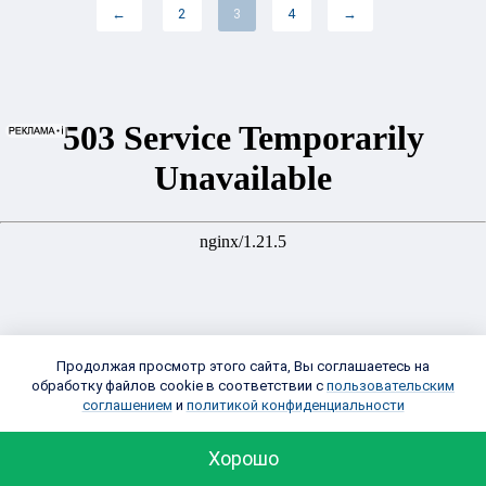
←
2
3
4
→
Продолжая просмотр этого сайта, Вы соглашаетесь на
обработку файлов cookie в соответствии с
пользовательским
О ПРОЕКТЕ
КОМПАНИИ
соглашением
и
политикой конфиденциальности
ОБЪЯВЛЕНИЯ
ПРАЙС-ЛИСТЫ
Хорошо
УСЛУГИ
РЕКЛАМА