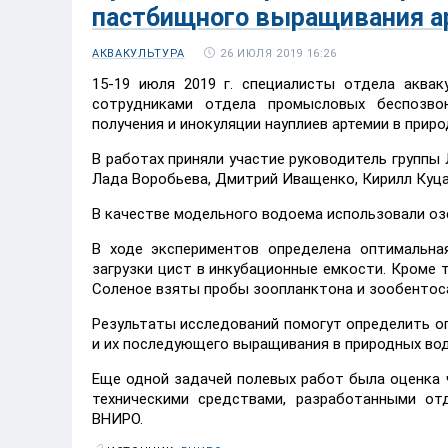
пастбищного выращивания а
26 ИЮЛЯ 2019 16:26
АКВАКУЛЬТУРА
15-19 июля 2019 г. специалисты отдела аква
сотрудниками отдела промысловых беспозво
получения и инокуляции науплиев артемии в прир
В работах приняли участие руководитель группы
Лада Воробьева, Дмитрий Иващенко, Кирилл Куца
В качестве модельного водоема использовали о
В ходе экспериментов определена оптимальна
загрузки цист в инкубационные емкости. Кроме 
Соленое взяты пробы зоопланктона и зообентос
Результаты исследований помогут определить оп
и их последующего выращивания в природных во
Еще одной задачей полевых работ была оценка 
техническими средствами, разработанными от
ВНИРО.