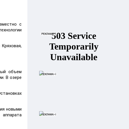
вместно с
ехнологии
 Кряховая,
ный объем
и. В озере
установках
ния новыми
 аппарата