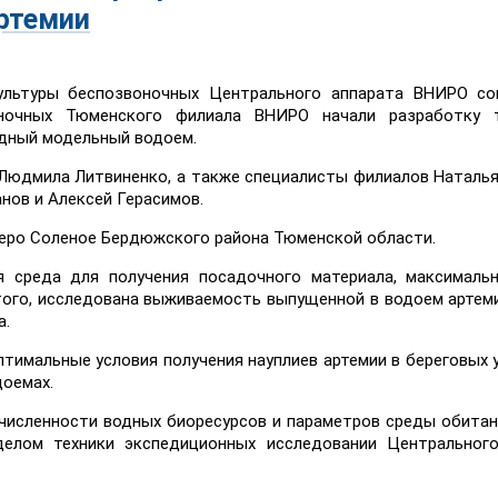
ртемии
культуры беспозвоночных Центрального аппарата ВНИРО со
ночных Тюменского филиала ВНИРО начали разработку т
одный модельный водоем.
 Людмила Литвиненко, а также специалисты филиалов Наталья
нов и Алексей Герасимов.
зеро Соленое Бердюжского района Тюменской области.
я среда для получения посадочного материала, максималь
того, исследована выживаемость выпущенной в водоем артеми
а.
тимальные условия получения науплиев артемии в береговых 
доемах.
численности водных биоресурсов и параметров среды обита
делом техники экспедиционных исследовании Центрального