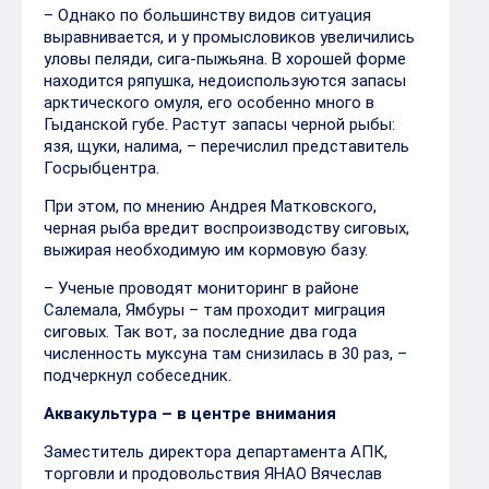
– Однако по большинству видов ситуация
выравнивается, и у промысловиков увеличились
уловы пеляди, сига-пыжьяна. В хорошей форме
находится ряпушка, недоиспользуются запасы
арктического омуля, его особенно много в
Гыданской губе. Растут запасы черной рыбы:
язя, щуки, налима, – перечислил представитель
Госрыбцентра.
При этом, по мнению Андрея Матковского,
черная рыба вредит воспроизводству сиговых,
выжирая необходимую им кормовую базу.
– Ученые проводят мониторинг в районе
Салемала, Ямбуры – там проходит миграция
сиговых. Так вот, за последние два года
численность муксуна там снизилась в 30 раз, –
подчеркнул собеседник.
Аквакультура – в центре внимания
Заместитель директора департамента АПК,
торговли и продовольствия ЯНАО Вячеслав