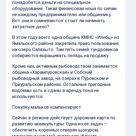
понадобятся деньги на специальное
оборудование. Такая финансовая ноша по силам
не каждому предпринимателю или общиннику.
Вот они и сомневаются: стоит ли начинать
затратное дело?
В этом году всего одна община КМНС «Илебц» из
Ямальского района закрепила право пользования
на озеро Саляхыто. Там пять семей тундровиков
собираются выращивать пелядь на продажу.
Кроме них, активным рыбоводством занимается
община «Харампуровская» и Собский
рыбоводный завод, на озерах в Пуровском и
Приуральском районах. Остальные пригодные
водоемы хоть и сданы в аренду, пока не
используются.
Покупку мальков компенсируют
Сейчас в регионе действует дорожная карта по
развитию аквакультуры. Одна из её задач –
обеспечить коренных северян щокуром,
муксуном и нельмой, путем зарыбления