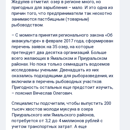
Жедулев отметил: озер в регионе много, но
пригодных для зарыбления – мало. И это одна из
причин того, что предприниматели так неохотно
занимаются пастбищным (товарным)
рыбоводством.
– С момента принятия регионального закона «Об
аквакультуре» в феврале 2017 года, сформирован
перечень заявок на 35 озер, на которые
претендует два десятка организаций. Больше
всего желающих в Ямальском и Приуральском
районах. Но пока только семнадцать водоемов
исследованы учеными. Двенадцать из них
оказались подходящими для рыборазведения, их
включили в перечень рыбоводных участков.
Пригодность остальных еще предстоит изучить,
– пояснил Вячеслав Олегович.
Специалисты подсчитали, чтобы выпустить 200
тысяч хвостов молоди муксуна в озера
Приуральского или Ямальского районов,
потребуется от 3,2 до 4 миллионов рублей с
учетом транспортных затрат. А еще