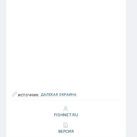
Сайда крупная
$0.94
$1.07
$1.42
Сайда средняя
$0.00
$0.76
$1.08
Сайда мелкая
$0.00
$0.40
$0.49
Мерланг
$0.56
$0.69
$1.41
Желтохвост
$0.49
$0.49
$0.49
ДАЛЕКАЯ ОКРАИНА
ИСТОЧНИК:
FISHNET.RU
ВЕРСИЯ