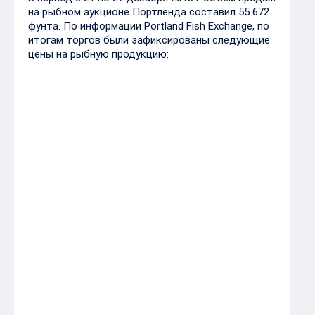
на рыбном аукционе Портленда составил 55 672
фунта. По информации Portland Fish Exchange, по
итогам торгов были зафиксированы следующие
цены на рыбную продукцию:
Наименование
Низшая
Средняя
Высшая
цена, $/
цена, $/
цена, $/
фунт
фунт
фунт
Треска крупная
$1.97
$2.14
$3.01
Треска средняя
$2.39
$2.53
$3.15
Треска мелкая
$1.13
$1.13
$1.13
Менек
$0.00
$0.15
$0.24
Лиманда
$0.75
$4.29
$4.67
крупная