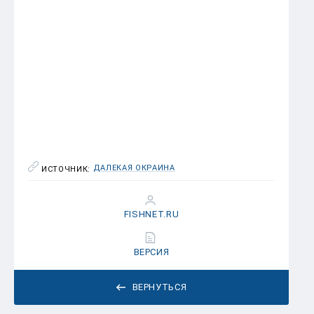
(тонн)
Свежий или
16 968
40.3
-0.2
охлажденный
лосось
Замороженный
281
195.8
-5.1
лосось
ДАЛЕКАЯ ОКРАИНА
ИСТОЧНИК:
FISHNET.RU
ВЕРСИЯ
ВЕРНУТЬСЯ