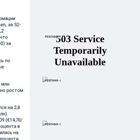
ормации
n, за 52-
,2
 что
0) за
сь по
ые
 млн
ено ростом
ся на 2,8
лн).
9 (€14,70/
роцента в
илась на
процента