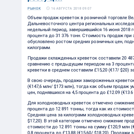
16 АВГУСТА 2018 09:07
РЫНОК
Объем продаж креветок в розничной торговле Ве
Дальневосточного центра региональных исследова
недельный период, завершившийся 16 июня 2018 г
процента до 31 376 тонн. Стоимость продаж при эт
обусловлено ростом средних розничных цен, подняв
килограмм.
Продажи охлажденных креветок составили 20 487 т
сравнению с предыдущим периодом на 3 процента
креветки в среднем составили £15,20 (€17/ $20) з
В свою очередь, продажи замороженных креветок
(€147,6 млн/ $173 млн), тогда как объем продаж 
цен, поднявшихся на 4,5 процента до £12.09 (€13.6 
Для холодноводных креветок отмечено снижение 
процента до 12 891 тонны, тогда как их стоимость
Средняя цена за килограмм холодноводных кревето
$17,20). В этой категории отмечено снижение про
стоимости до 12 891 тонны на сумму £120,9 млн (€
0,8 процента до £13,88 (€15,60/ $18.20). Продаж