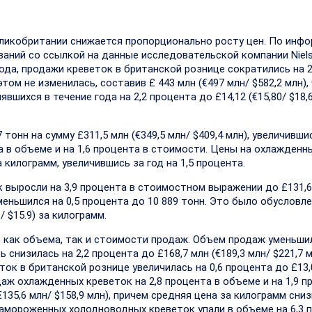
ликобритании снижается пропорционально росту цен. По инф
ний со ссылкой на данные исследовательской компании Nielse
ода, продажи креветок в британской рознице сократились на 2
ом не изменилась, составив £ 443 млн (€497 млн/ $582,2 млн),
шихся в течение года на 2,2 процента до £14,12 (€15,80/ $18,6
онн на сумму £311,5 млн (€349,5 млн/ $409,4 млн), увеличивши
 в объеме и на 1,6 процента в стоимости. Цены на охлажденн
а килограмм, увеличившись за год на 1,5 процента.
 выросли на 3,9 процента в стоимостном выражении до £131,6
уменьшился на 0,5 процента до 10 889 тонн. Это было обусловл
/ $15.9) за килограмм.
как объема, так и стоимости продаж. Объем продаж уменьшил
 снизилась на 2,2 процента до £168,7 млн (€189,3 млн/ $221,7 м
к в британской рознице увеличилась на 0,6 процента до £13,0
даж охлажденных креветок на 2,8 процента в объеме и на 1,9 п
135,6 млн/ $158,9 млн), причем средняя цена за килограмм сниз
и замороженных холодноводных креветок упали в объеме на 6,3 