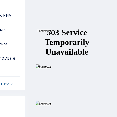
ло РИА
м с
филе
2,7%). В
 ПЕЧАТИ