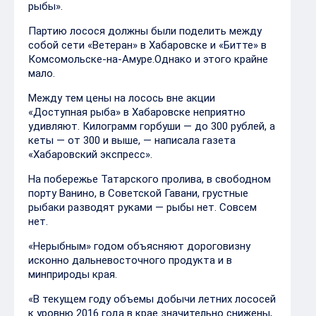
рыбы».
Партию лосося должны были поделить между
собой сети «Ветеран» в Хабаровске и «Битте» в
Комсомольске-на-Амуре.Однако и этого крайне
мало.
Между тем цены на лосось вне акции
«Доступная рыба» в Хабаровске неприятно
удивляют. Килограмм горбуши — до 300 рублей, а
кеты — от 300 и выше, — написала газета
«Хабаровский экспресс».
На побережье Татарского пролива, в свободном
порту Ванино, в Советской Гавани, грустные
рыбаки разводят руками — рыбы нет. Совсем
нет.
«Нерыбным» годом объясняют дороговизну
исконно дальневосточного продукта и в
минприроды края.
«В текущем году объемы добычи летних лососей
к уровню 2016 года в крае значительно снижены,