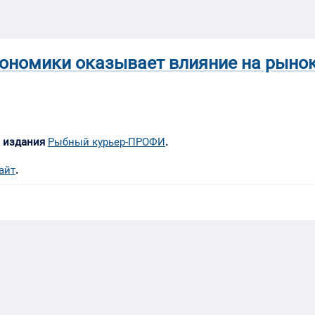
кономики оказывает влияние на рыно
м издания
Рыбный курьер-ПРОФИ
.
айт
.