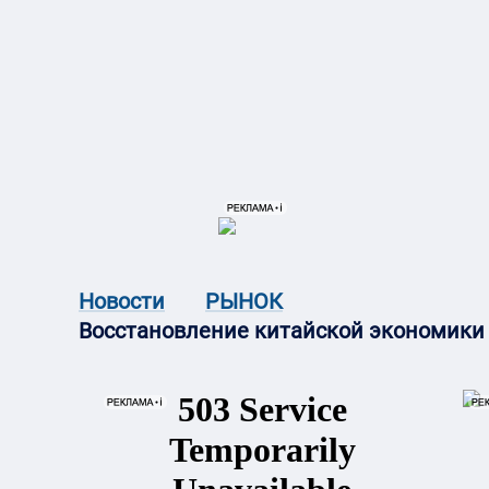
{{ITEM.TITLE}}
{{ITEM.TITLE}
Новости
РЫНОК
Восстановление китайской экономики