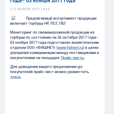
года– 03 ноября 2017 года
3 НОЯБРЯ 2017 14:34
Предлагаемый ассортимент продукции
включает горбушу НР, ПСГ, ПБГ.
Мониторинг по свежемороженой продукции из
горбуши по состоянию на 26 октября 2017 года–
03 ноября 2017 года подготовлен аналитическим
отделом ООО «ФИШНЕТ» (
www.fishnet.ru
) в целях
улучшения коммуникации между поставщиками и
покупателями на площадке
Прайс-листы
.
Для доведения вашего предложения до
покупателей прайс-лист можно разместить
здесь
.
Название, описание
Цена
Продавец