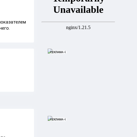
показателем
него.