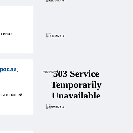
тина с
росли,
ны в нашей