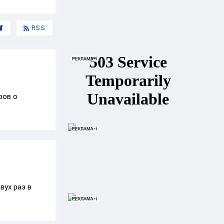
RSS
ров о
вух раз в