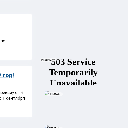
 по
 год!
риказу от 6
о 1 сентября