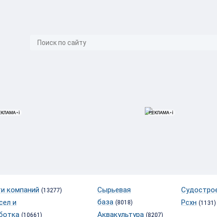
}
и компаний
Сырьевая
Судостро
(13277)
база
сел и
Рсхн
(8018)
(1131)
ботка
Аквакультура
(10661)
(8207)