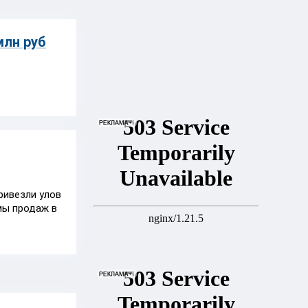
млн руб
ривезли улов
мы продаж в