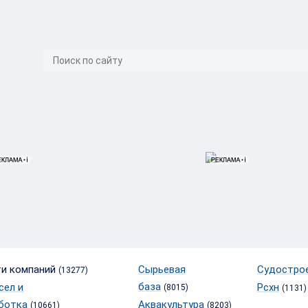
}
и компаний
Сырьевая
Судостро
(13277)
база
сел и
Рсхн
(8015)
(1131)
ботка
Аквакультура
(10661)
(8203)