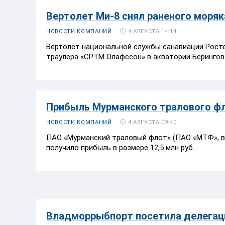
Вертолет Ми-8 снял раненого моряк
4 АВГУСТА 14:14
НОВОСТИ КОМПАНИЙ
Вертолет национальной службы санавиации Росте
траулера «СРТМ Олафссон» в акватории Берингова
Прибыль Мурманского тралового фло
4 АВГУСТА 09:40
НОВОСТИ КОМПАНИЙ
ПАО «Мурманский траловый флот» (ПАО «МТФ», вхо
получило прибыль в размере 12,5 млн руб...
Владморрыбпорт посетила делега