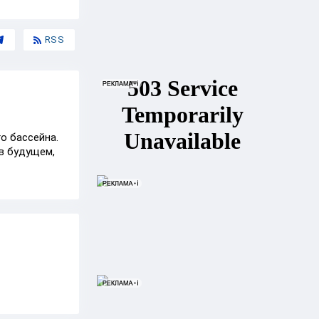
RSS
о бассейна.
в будущем,