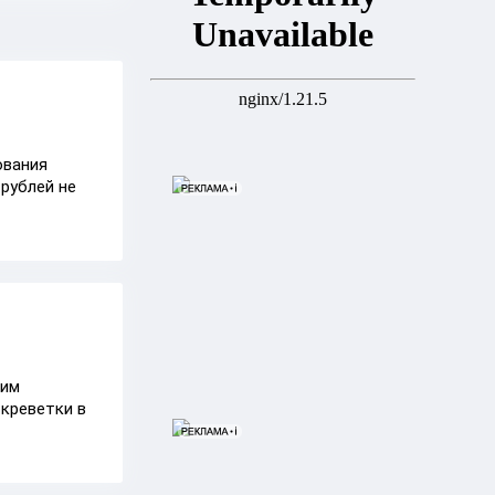
ования
рублей не
оим
 креветки в