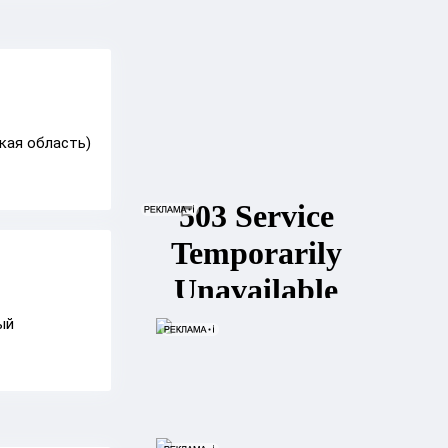
кая область)
ый