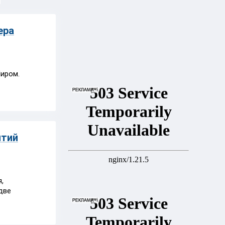
ера
иром.
ятий
,
две