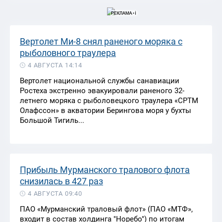
Вертолет Ми-8 снял раненого моряка с
рыболовного траулера
4 АВГУСТА 14:14
Вертолет национальной службы санавиации
Ростеха экстренно эвакуировали раненого 32-
летнего моряка с рыболовецкого траулера «СРТМ
Олафссон» в акватории Берингова моря у бухты
Большой Тигиль...
Прибыль Мурманского тралового флота
снизилась в 427 раз
4 АВГУСТА 09:40
ПАО «Мурманский траловый флот» (ПАО «МТФ»,
входит в состав холдинга "Норебо") по итогам